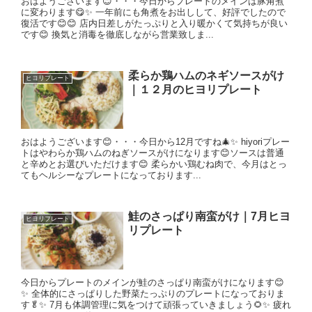
おはようございます😊・・・今日からプレートのメインは豚角煮
に変わります😋✨ 一年前にも角煮をお出しして、好評でしたので
復活です😊😊 店内日差しがたっぷりと入り暖かくて気持ちが良い
です😊 換気と消毒を徹底しながら営業致しま...
柔らか鶏ハムのネギソースがけ
ヒヨリプレート
｜１２月のヒヨリプレート
おはようございます😊・・・今日から12月ですね🎄✨ hiyoriプレー
トはやわらか鶏ハムのねぎソースがけになります😊ソースは普通
と辛めとお選びいただけます😊 柔らかい鶏むね肉で、今月はとっ
てもヘルシーなプレートになっております...
鮭のさっぱり南蛮がけ｜7月ヒヨ
ヒヨリプレート
リプレート
今日からプレートのメインが鮭のさっぱり南蛮がけになります😊
✨ 全体的にさっぱりした野菜たっぷりのプレートになっておりま
す🥬✨ 7月も体調管理に気をつけて頑張っていきましょう🌻✨ 疲れ